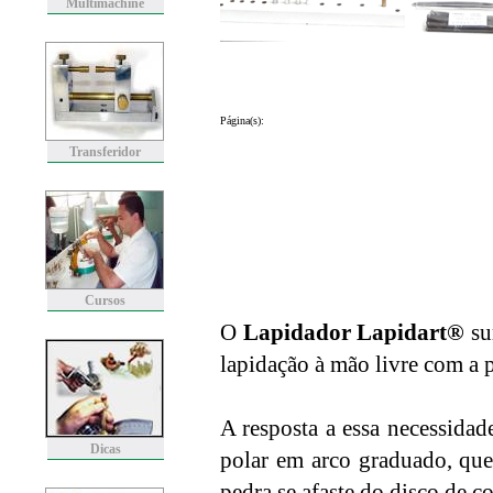
Multimachine
Página(s):
Transferidor
Cursos
O
Lapidador Lapidart®
su
lapidação à mão livre com a 
A resposta a essa necessida
Dicas
polar em arco graduado, que
pedra se afaste do disco de c