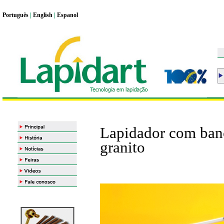
Portugu
ê
s
|
English
|
Espanol
Lapidador com ban
granito