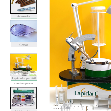
Acessórios
Gemas
Lapidador portátil
com tampo em
granito